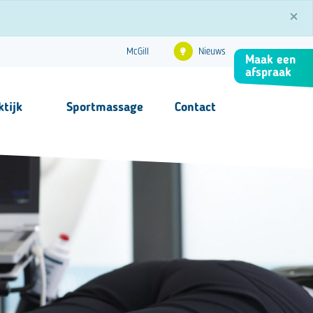
×
Nieuws
McGill
Maak een
afspraak
ktijk
Sportmassage
Contact
Contact
FAQ
s
nformatie