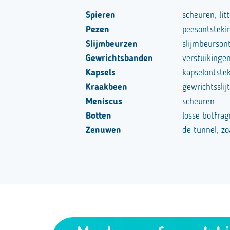
Spieren
scheuren, lit
Pezen
peesontstekin
Slijmbeurzen
slijmbeurson
Gewrichtsbanden
verstuikinge
Kapsels
kapselontste
Kraakbeen
gewrichtsslij
Meniscus
scheuren
Botten
losse botfra
Zenuwen
de tunnel, zo