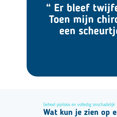
“ Er bleef twij
Toen mijn chir
een scheurtj
Geheel pijnloos en volledig onschadelijk
Wat kun je zien op e