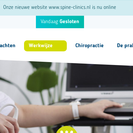
Onze nieuwe website www.spine-clinics.nl is nu online
Vandaag
Gesloten
lachten
Werkwijze
Chiropractie
De pra
Stap voor Stap
Team
Behandelingen
Tarieven
Fysiotherapie
Vacature
Echografie
Overige i
Lasertherapie
EMTT
Shockwave therapie
NESA therapie