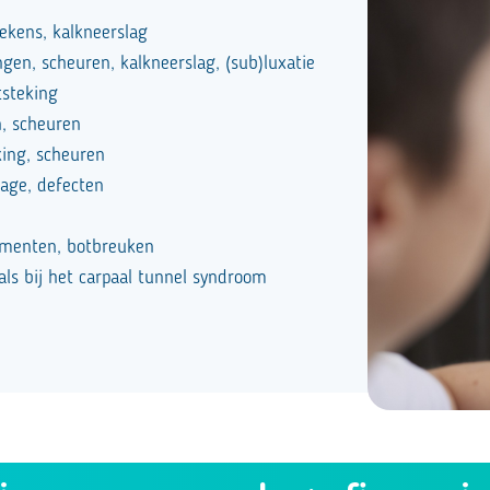
tekens, kalkneerslag
gen, scheuren, kalkneerslag, (sub)luxatie
tsteking
n, scheuren
king, scheuren
tage, defecten
gmenten, botbreuken
als bij het carpaal tunnel syndroom