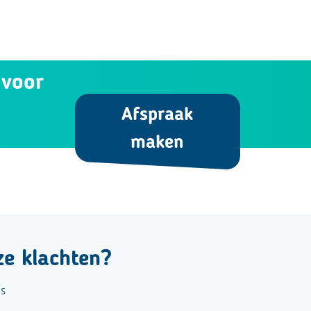
 voor
Afspraak
maken
ze klachten?
es