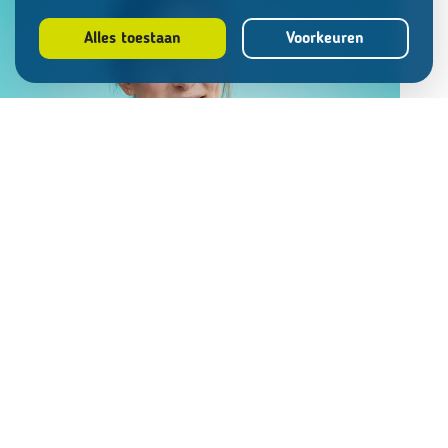
Alles toestaan
Voorkeuren
Carley Rose
Master of Chiropractic (MChiro)
LOCATIE VEGHEL
Carley Rose, geboren en getogen in Engeland.