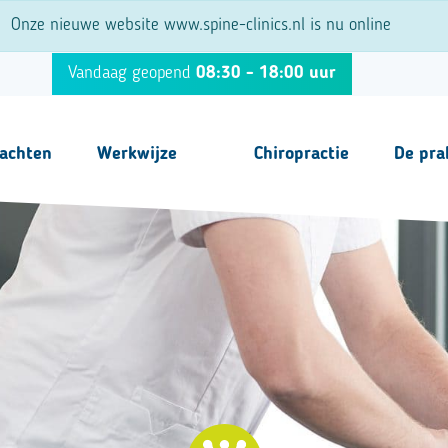
Onze nieuwe website www.spine-clinics.nl is nu online
Vandaag geopend
08:30 - 18:00 uur
lachten
Werkwijze
Chiropractie
De pra
Stap voor Stap
Team
Behandelingen
Tarieven
Fysiotherapie
Vacature
Echografie
Overige i
Lasertherapie
EMTT
Shockwave therapie
NESA therapie