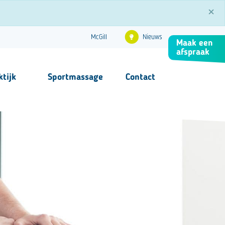
×
Nieuws
McGill
Maak een
afspraak
ktijk
Sportmassage
Contact
Contact
FAQ
s
nformatie