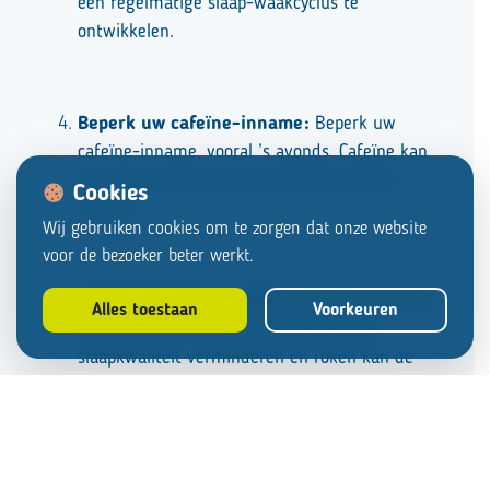
een ​​regelmatige slaap-waakcyclus te
ontwikkelen.
Beperk uw cafeïne-inname:
Beperk uw
cafeïne-inname, vooral ’s avonds. Cafeïne kan
uw slaap verstoren en uw lichaam wakker
Cookies
houden.
Wij gebruiken cookies om te zorgen dat onze website
voor de bezoeker beter werkt.
Vermijd alcohol en roken:
Vermijd alcohol en
Alles toestaan
Voorkeuren
roken, vooral ’s avonds. Alcohol kan de
slaapkwaliteit verminderen en roken kan de
slaap verstoren.
Zorg voor voldoende lichaamsbeweging: