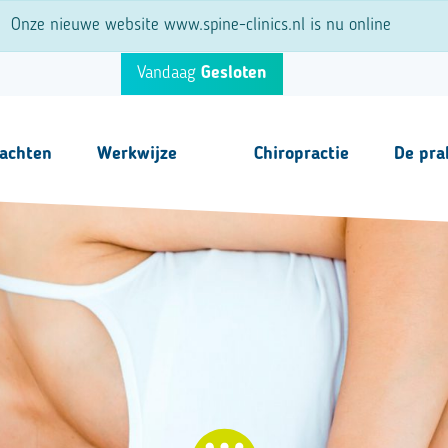
Onze nieuwe website www.spine-clinics.nl is nu online
Vandaag
Gesloten
lachten
Werkwijze
Chiropractie
De pra
Stap voor Stap
Team
Behandelingen
Tarieven
Fysiotherapie
Vacature
Echografie
Overige i
Lasertherapie
EMTT
Shockwave therapie
NESA therapie