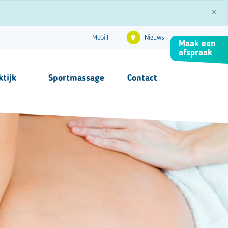
×
Nieuws
McGill
Maak een
afspraak
ktijk
Sportmassage
Contact
Contact
FAQ
s
nformatie