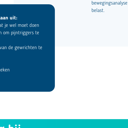
bewegingsanalyse 
belast.
aan uit:
wat je wel moet doen
n om pijntriggers te
 van de gewrichten te
ieken