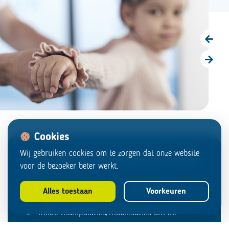
Cookies
Wij gebruiken cookies om te zorgen dat onze website
De chiropractische behandeling kan bestaan
voor de bezoeker beter werkt.
uit:
voorlichting naar kind en ouder(s) om de
Alles toestaan
Voorkeuren
klacht te begrijpen
milde manipulaties/mobilisaties om de
functie van de gewrichten te herstellen