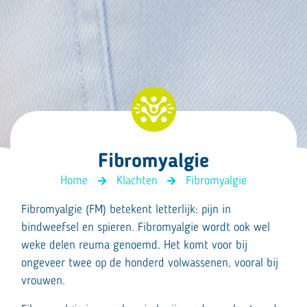
Fibromyalgie
Home
Klachten
Fibromyalgie
Fibromyalgie (FM) betekent letterlijk: pijn in
bindweefsel en spieren. Fibromyalgie wordt ook wel
weke delen reuma genoemd. Het komt voor bij
ongeveer twee op de honderd volwassenen, vooral bij
vrouwen.